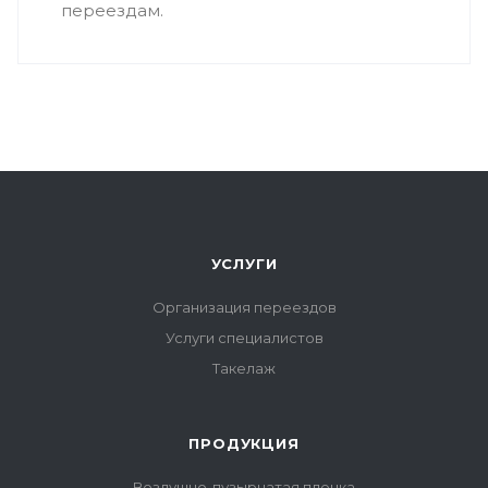
переездам.
УСЛУГИ
Организация переездов
Услуги специалистов
Такелаж
ПРОДУКЦИЯ
Воздушно-пузырчатая пленка